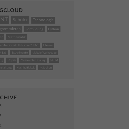
GCLOUD
INT
Schüler
Technologie
ogrammieren
Fortbildung
Python
er
Mathematik
er-Netzwerk TI-Nspire™ CAS
Chemie
M Lab
Experimente
digitale Werkzeuge
ng
Physik
Messwerterfassung
STEM
nstaltung
Nachhaltigkeit
Mädchen
CHIVE
6
5
4