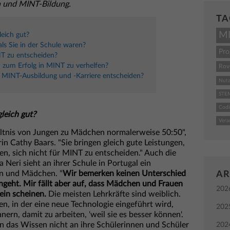
 und MINT-Bildung.
TA
M
eich gut?
s Sie in der Schule waren?
Pr
T zu entscheiden?
zum Erfolg in MINT zu verhelfen?
Rov
 MINT-Ausbildung und -Karriere entscheiden?
Nutz
STE
Codi
leich gut?
Vera
hältnis von Jungen zu Mädchen normalerweise 50:50",
rin Cathy Baars. "Sie bringen gleich gute Leistungen,
en, sich nicht für MINT zu entscheiden." Auch die
Neri sieht an ihrer Schule in Portugal ein
en und Mädchen. "
Wir bemerken keinen Unterschied
AR
angeht. Mir fällt aber auf, dass Mädchen und Frauen
202
ein scheinen.
Die meisten Lehrkräfte sind weiblich.
n, in der eine neue Technologie eingeführt wird,
202
rn, damit zu arbeiten, 'weil sie es besser können'.
n das Wissen nicht an ihre Schülerinnen und Schüler
202