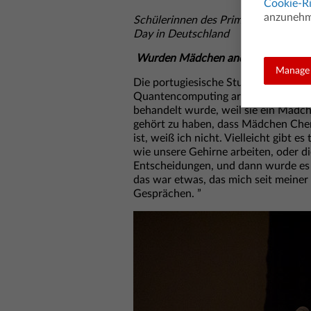
Cookie-Ri
anzunehme
Schülerinnen des Primo-Levi-Gymnas
Day in Deutschland
Wurden Mädchen anders behandelt, a
Manage 
Die portugiesische Studentin Ana (25
Quantencomputing arbeitet, hatte sel
behandelt wurde, weil sie ein Mädche
gehört zu haben, dass Mädchen Che
ist, weiß ich nicht. Vielleicht gibt e
wie unsere Gehirne arbeiten, oder d
Entscheidungen, und dann wurde es d
das war etwas, das mich seit meiner 
Gesprächen. ”