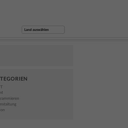
TEGORIEN
NT
EM
grammieren
nstaltung
hon