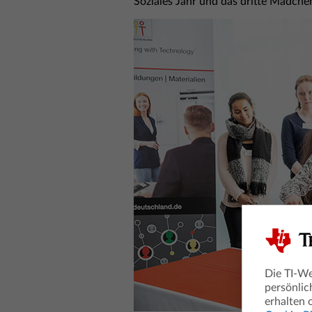
Soziales Jahr und das dritte Mädchen
Die TI-We
persönlic
erhalten 