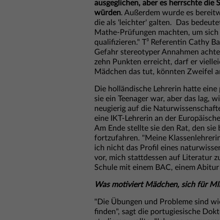
ausgeglichen, aber es herrschte die
würden
. Außerdem wurde es bereitw
die als 'leichter' galten. Das bedeu
Mathe-Prüfungen machten, um sich fü
qualifizieren." T³ Referentin Cathy B
Gefahr stereotyper Annahmen achten
zehn Punkten erreicht, darf er viell
Mädchen das tut, könnten Zweifel an
Die holländische Lehrerin hatte eine
sie ein Teenager war, aber das lag, w
neugierig auf die Naturwissenschaft
eine IKT-Lehrerin an der Europäisch
Am Ende stellte sie den Rat, den sie 
fortzufahren. "Meine Klassenlehrerin
ich nicht das Profil eines naturwissen
vor, mich stattdessen auf Literatur z
Schule mit einem BAC, einem Abitur
Was motiviert Mädchen, sich für MI
"Die Übungen und Probleme sind wie 
finden", sagt die portugiesische Do